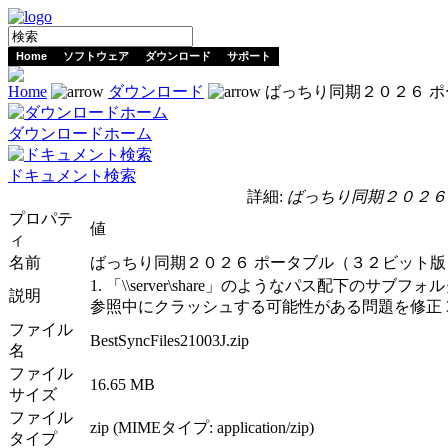
Home
ソフトウェア
ダウンロード
サポート
Home
ダウンロード
ばっちり同期２０２６ ポータ
ダウンロードホーム
ドキュメント検索
詳細:
ばっちり同期２０２６ ポー
プロパテ
値
ィ
名前
ばっちり同期２０２６ ポータブル（３２ビット版）Ver.
1. 「\\server\share」のようなパス配下
説明
参照中にクラッシュする可能性がある問題を修正 3
ファイル
BestSyncFiles21003J.zip
名
ファイル
16.65 MB
サイズ
ファイル
zip (MIMEタイプ: application/zip)
タイプ