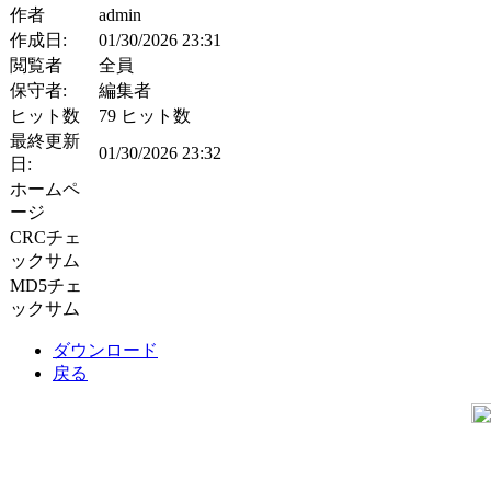
作者
admin
作成日:
01/30/2026 23:31
閲覧者
全員
保守者:
編集者
ヒット数
79 ヒット数
最終更新
01/30/2026 23:32
日:
ホームペ
ージ
CRCチェ
ックサム
MD5チェ
ックサム
ダウンロード
戻る