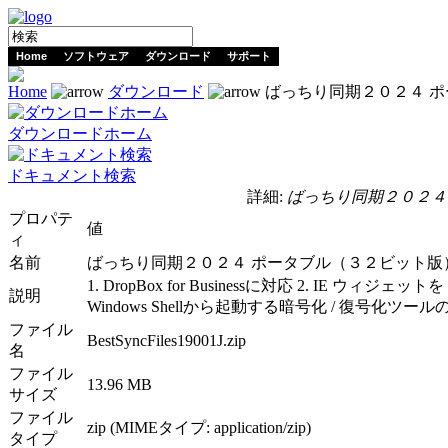
Home
ソフトウェア
ダウンロード
サポート
Home
ダウンロード
ばっちり同期２０２４ ポータ
ダウンロードホーム
ドキュメント検索
詳細:
ばっちり同期２０２４ ポー
プロパテ
値
ィ
名前
ばっちり同期２０２４ ポータブル（３２ビット版）Ver.
1. DropBox for Businessに対応 2. IE ウィジ
説明
Windows Shellから起動する暗号化 / 復号化ツ
ファイル
BestSyncFiles19001J.zip
名
ファイル
13.96 MB
サイズ
ファイル
zip (MIMEタイプ: application/zip)
タイプ