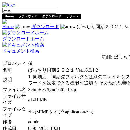
Home
ソフトウェア
ダウンロード
サポート
Home
ダウンロード
ばっちり同期２０２１ Ver.16
ダウンロードホーム
ドキュメント検索
詳細:
ばっちり同
プロパティ
値
名前
ばっちり同期２０２１ Ver.16.0.1.2
1. 同期元、同期先フォルダとは別のファイルシス
説明
ワードを設定できる機能を追加 3. その他の改善
ファイル名
SetupBestSync16012J.zip
ファイルサ
21.31 MB
イズ
ファイルタ
zip (MIMEタイプ: application/zip)
イプ
作者
admin
作成日:
05/05/2021 19:31