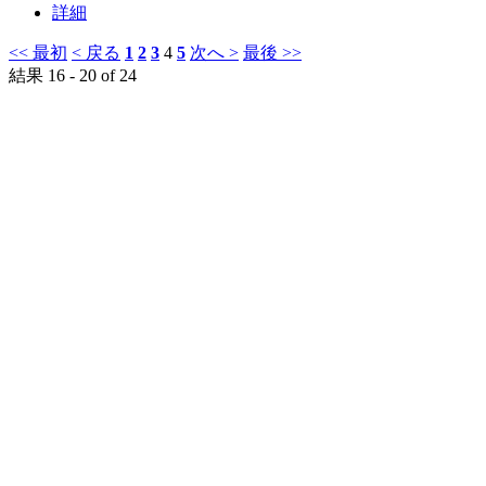
詳細
<< 最初
< 戻る
1
2
3
4
5
次へ >
最後 >>
結果 16 - 20 of 24