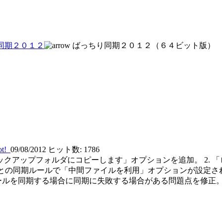
同期２０１２
ばっちり同期２０１２（６４ビット版）
ot!
09/08/2012
ヒット数: 1786
ックアップフォルダにコピーします」オプションを追加。 2.
le Storageとの同期ルールで「中間ファイルを利用」オプショ
外のメールを同期する場合に同期に失敗する場合がある問題点を修正。