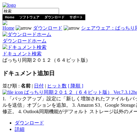
Home
ソフトウェア
ダウンロード
サポート
Home
ダウンロード
シェアウェア：ばっちり
ダウンロードホーム
ドキュメント検索
ばっちり同期２０１２（６４ビット版）
ドキュメント
追加日
並び順 :
名前
|
日付
|
ヒット数
[ 降順 ]
ばっちり同期２０１２（６４ビット版） Ver.7.3.12
h
1. 「バックアップ」設定に「新しく増加されたファイルもバ
ルを送信」オプションを追加。 3. Amazon S3、Goog
修正。 4. Outlook同期機能がデフォルト ストレージ以
ダウンロード
詳細