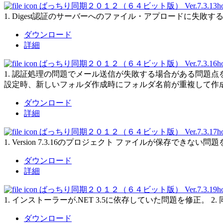
ばっちり同期２０１２（６４ビット版） Ver.7.3.13
h
1. Digest認証のサーバーへのファイル・アプロードに失敗する問題
ダウンロード
詳細
ばっちり同期２０１２（６４ビット版） Ver.7.3.16
h
1. 認証処理の問題でメール送信が失敗する場合がある問題点を
設定時、新しいフォルダ作成時にフォルダ名前が重複して作
ダウンロード
詳細
ばっちり同期２０１２（６４ビット版） Ver.7.3.17
h
1. Version 7.3.16のプロジェクト ファイルが保存できない問
ダウンロード
詳細
ばっちり同期２０１２（６４ビット版） Ver.7.3.19
h
1. インストーラーが.NET 3.5に依存していた問題を修
ダウンロード