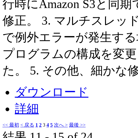
行時にAmazon S3と
修正。 3. マルチスレッド
で例外エラーが発生する場
プログラムの構成を変更し、
た。 5. その他、細かな
ダウンロード
詳細
<< 最初
< 戻る
1
2
3
4
5
次へ >
最後 >>
結果 11 - 15 of 24