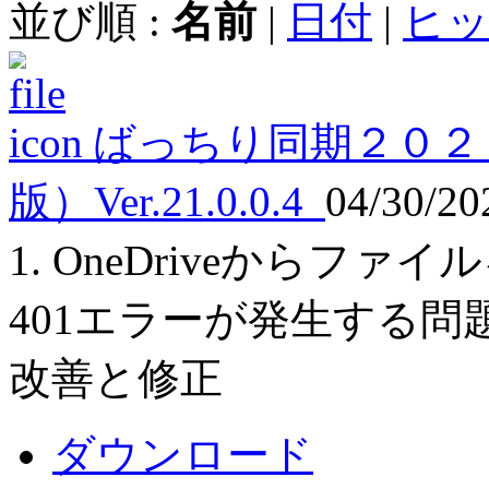
並び順 :
名前
|
日付
|
ヒ
ばっちり同期２０２
版）Ver.21.0.0.4
04/30/2
1. OneDriveからフ
401エラーが発生する問題
改善と修正
ダウンロード