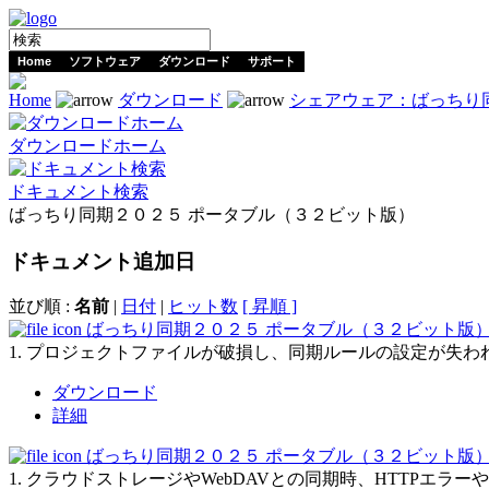
Home
ソフトウェア
ダウンロード
サポート
Home
ダウンロード
シェアウェア：ばっちり
ダウンロードホーム
ドキュメント検索
ばっちり同期２０２５ ポータブル（３２ビット版）
ドキュメント
追加日
並び順 :
名前
|
日付
|
ヒット数
[ 昇順 ]
ばっちり同期２０２５ ポータブル（３２ビット版）Ver.2
1. プロジェクトファイルが破損し、同期ルールの設定が失われ
ダウンロード
詳細
ばっちり同期２０２５ ポータブル（３２ビット版）Ver.2
1. クラウドストレージやWebDAVとの同期時、HTTPエラ