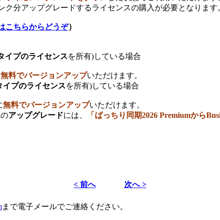
ンク分アップグレードするライセンスの購入が必要となります
はこちらからどうぞ
）
-タイプのライセンス
を所有)している場合
に
無料でバージョンアップ
いただけます。
-タイプのライセンス
を所有)している場合
に
無料でバージョンアップ
いただけます。
への
アップグレード
には、
「ばっちり同期2026 PremiumからBusi
< 前へ
次へ >
m
まで電子メールでご連絡ください。