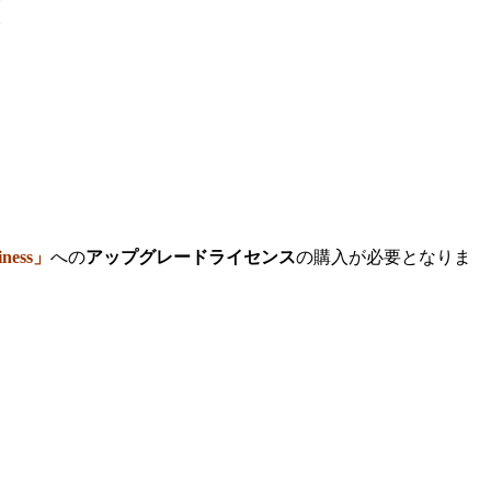
。
ness」
への
アップグレードライセンス
の購入が必要となりま